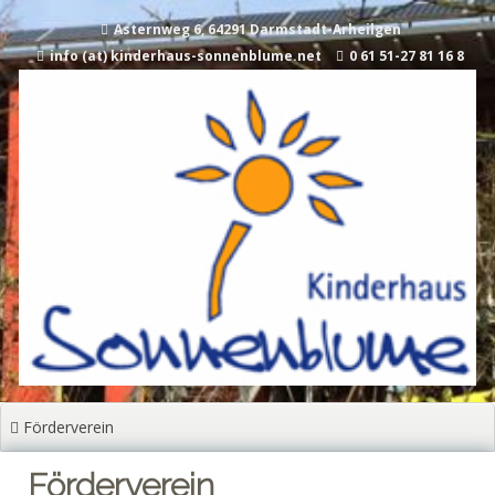
Asternweg 6, 64291 Darmstadt-Arheilgen
info (at) kinderhaus-sonnenblume.net
0 61 51-27 81 16 8
Förderverein
Förderverein