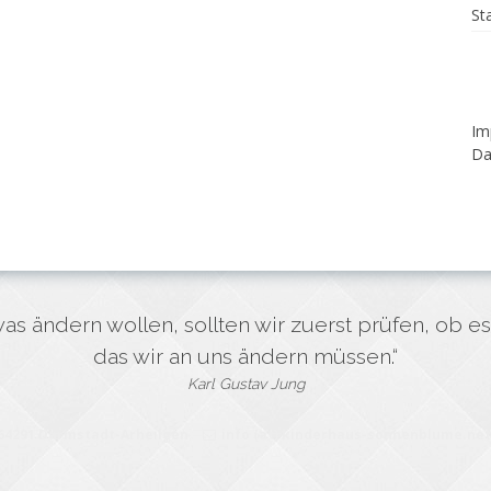
St
Im
Da
s ändern wollen, sollten wir zuerst prüfen, ob es
das wir an uns ändern müssen.“
Karl Gustav Jung
 64291 Darmstadt-Arheilgen
info (at) kinderhaus-sonnenblume.net