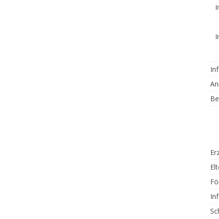
I
I
In
An
Be
Er
El
Fö
In
Sc