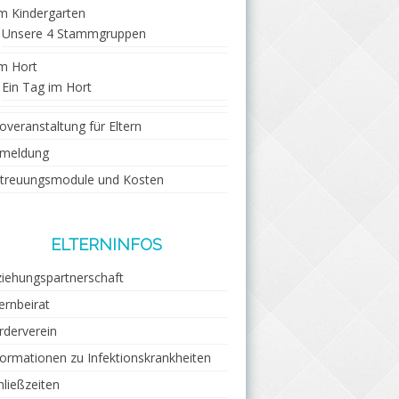
m Kindergarten
Unsere 4 Stammgruppen
m Hort
Ein Tag im Hort
foveranstaltung für Eltern
meldung
treuungsmodule und Kosten
ELTERNINFOS
ziehungspartnerschaft
ternbeirat
rderverein
formationen zu Infektionskrankheiten
hließzeiten