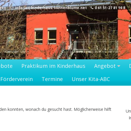
lgen
info (at) kinderhaus-sonnenblume.net
0 61 51-27 81 16 8
ebote
Praktikum im Kinderhaus
Angebot
Förderverein
Termine
Unser Kita-ABC
finden konnten, wonach du gesucht hast. Möglicherweise hilft
Un
I